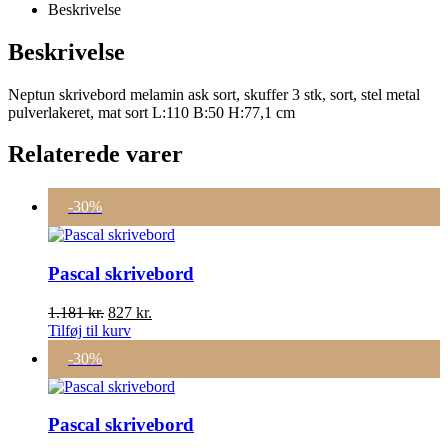
Beskrivelse
Beskrivelse
Neptun skrivebord melamin ask sort, skuffer 3 stk, sort, stel metal
pulverlakeret, mat sort L:110 B:50 H:77,1 cm
Relaterede varer
-30%
Pascal skrivebord
Den
Den
1.181
kr.
827
kr.
oprindelige
aktuelle
Tilføj til kurv
pris
pris
-30%
var:
er:
1.181 kr..
827 kr..
Pascal skrivebord