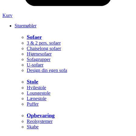
Kurv
Stuemøbler
Sofaer
3 & 2 pers. sofaer
Chaiselong sofaer
Hjørnesofaer
Sofagrupper
U-sofaer
Design din egen sofa
Stole
Hvilestole
Loungestole
Lænestole
Puffer
Opbevaring
Reolsystemer
Skabe