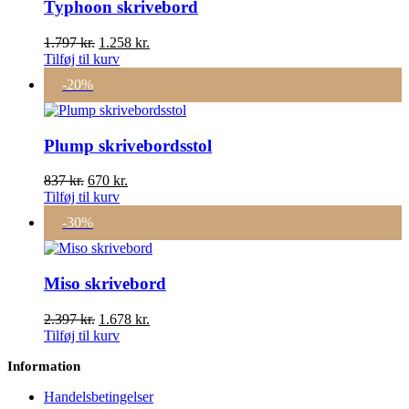
Typhoon skrivebord
Den
Den
1.797
kr.
1.258
kr.
oprindelige
aktuelle
Tilføj til kurv
pris
pris
-20%
var:
er:
1.797 kr..
1.258 kr..
Plump skrivebordsstol
Den
Den
837
kr.
670
kr.
oprindelige
aktuelle
Tilføj til kurv
pris
pris
-30%
var:
er:
837 kr..
670 kr..
Miso skrivebord
Den
Den
2.397
kr.
1.678
kr.
oprindelige
aktuelle
Tilføj til kurv
pris
pris
Information
var:
er:
2.397 kr..
1.678 kr..
Handelsbetingelser