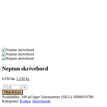
Neptun skrivebord
Den
Den
1.757
kr.
1.230
kr.
oprindelige
aktuelle
pris
pris
-
+
var:
er:
Tilføj til kurv
1.757 kr..
1.230 kr..
Availability:
100 på lager
Varenummer (SKU):
H000019789
Kategorier:
Kontor
,
Skriveborde