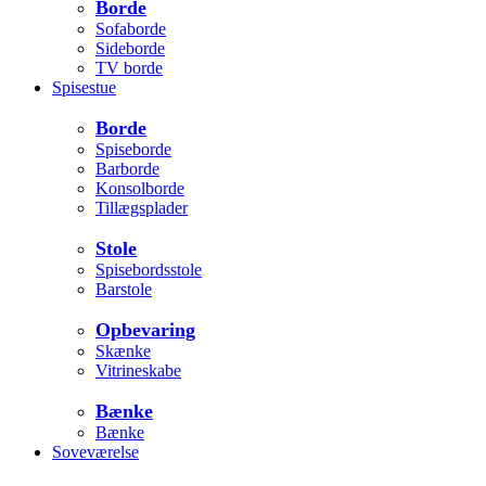
Borde
Sofaborde
Sideborde
TV borde
Spisestue
Borde
Spiseborde
Barborde
Konsolborde
Tillægsplader
Stole
Spisebordsstole
Barstole
Opbevaring
Skænke
Vitrineskabe
Bænke
Bænke
Soveværelse