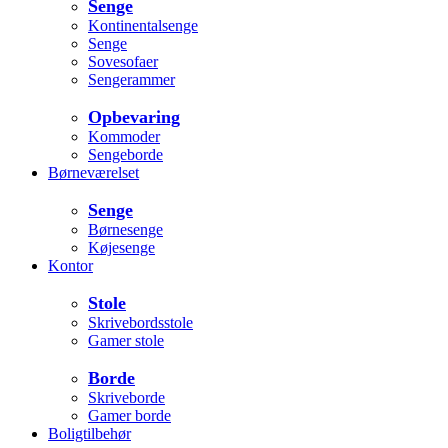
Senge
Kontinentalsenge
Senge
Sovesofaer
Sengerammer
Opbevaring
Kommoder
Sengeborde
Børneværelset
Senge
Børnesenge
Køjesenge
Kontor
Stole
Skrivebordsstole
Gamer stole
Borde
Skriveborde
Gamer borde
Boligtilbehør