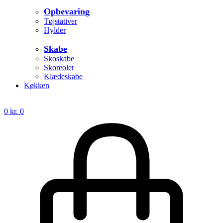
Opbevaring
Tøjstativer
Hylder
Skabe
Skoskabe
Skoreoler
Klædeskabe
Køkken
0
kr.
0