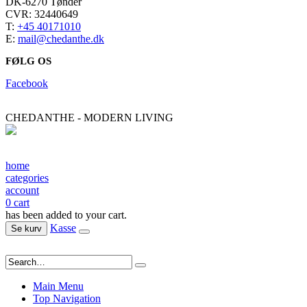
DK-6270 Tønder
CVR: 32440649
T:
+45 40171010
E:
mail@chedanthe.dk
FØLG OS
Facebook
CHEDANTHE - MODERN LIVING
home
categories
account
0
cart
has been added to your cart.
Kasse
Se kurv
Main Menu
Top Navigation