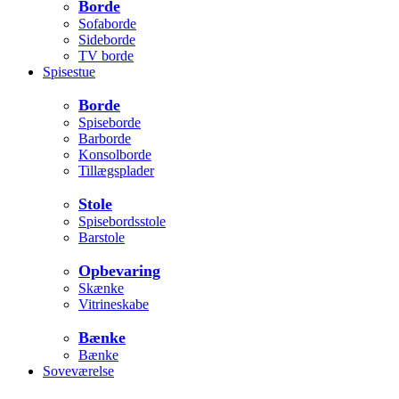
Borde
Sofaborde
Sideborde
TV borde
Spisestue
Borde
Spiseborde
Barborde
Konsolborde
Tillægsplader
Stole
Spisebordsstole
Barstole
Opbevaring
Skænke
Vitrineskabe
Bænke
Bænke
Soveværelse