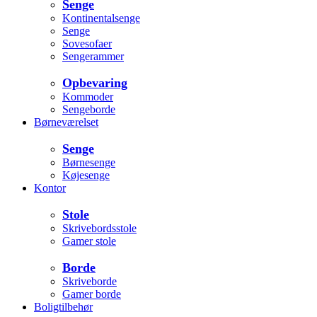
Senge
Kontinentalsenge
Senge
Sovesofaer
Sengerammer
Opbevaring
Kommoder
Sengeborde
Børneværelset
Senge
Børnesenge
Køjesenge
Kontor
Stole
Skrivebordsstole
Gamer stole
Borde
Skriveborde
Gamer borde
Boligtilbehør