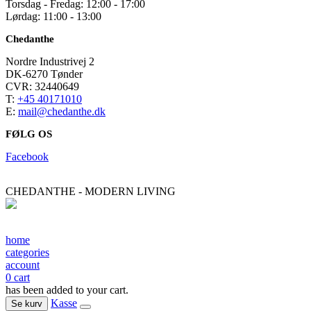
Torsdag - Fredag: 12:00 - 17:00
Lørdag: 11:00 - 13:00
Chedanthe
Nordre Industrivej 2
DK-6270 Tønder
CVR: 32440649
T:
+45 40171010
E:
mail@chedanthe.dk
FØLG OS
Facebook
CHEDANTHE - MODERN LIVING
home
categories
account
0
cart
has been added to your cart.
Kasse
Se kurv