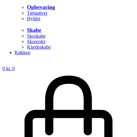
Opbevaring
Tøjstativer
Hylder
Skabe
Skoskabe
Skoreoler
Klædeskabe
Køkken
0
kr.
0