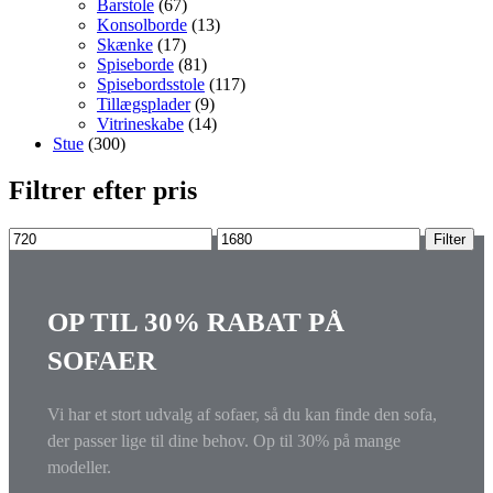
Barstole
(67)
Konsolborde
(13)
Skænke
(17)
Spiseborde
(81)
Spisebordsstole
(117)
Tillægsplader
(9)
Vitrineskabe
(14)
Stue
(300)
Filtrer efter pris
Mindste
Højeste
Filter
pris
pris
OP TIL 30% RABAT PÅ
SOFAER
Vi har et stort udvalg af sofaer, så du kan finde den sofa,
der passer lige til dine behov. Op til 30% på mange
modeller.