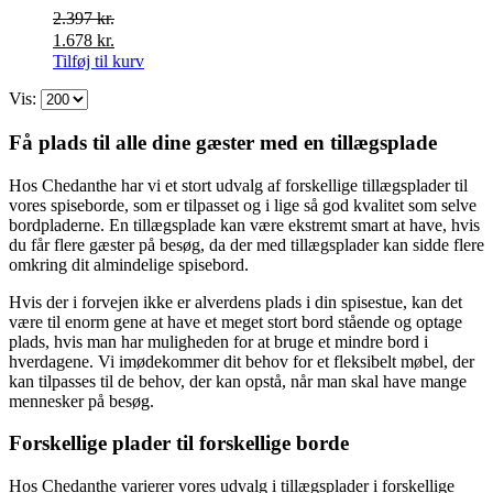
2.397
kr.
Den
Den
1.678
kr.
oprindelige
aktuelle
Tilføj til kurv
pris
pris
Vis:
var:
er:
2.397 kr..
1.678 kr..
Få plads til alle dine gæster med en tillægsplade
Hos Chedanthe har vi et stort udvalg af forskellige tillægsplader til
vores spiseborde, som er tilpasset og i lige så god kvalitet som selve
bordpladerne. En tillægsplade kan være ekstremt smart at have, hvis
du får flere gæster på besøg, da der med tillægsplader kan sidde flere
omkring dit almindelige spisebord.
Hvis der i forvejen ikke er alverdens plads i din spisestue, kan det
være til enorm gene at have et meget stort bord stående og optage
plads, hvis man har muligheden for at bruge et mindre bord i
hverdagene. Vi imødekommer dit behov for et fleksibelt møbel, der
kan tilpasses til de behov, der kan opstå, når man skal have mange
mennesker på besøg.
Forskellige plader til forskellige borde
Hos Chedanthe varierer vores udvalg i tillægsplader i forskellige