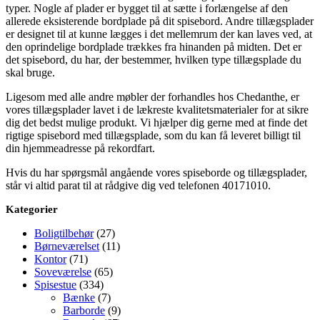
typer. Nogle af plader er bygget til at sætte i forlængelse af den
allerede eksisterende bordplade på dit spisebord. Andre tillægsplader
er designet til at kunne lægges i det mellemrum der kan laves ved, at
den oprindelige bordplade trækkes fra hinanden på midten. Det er
det spisebord, du har, der bestemmer, hvilken type tillægsplade du
skal bruge.
Ligesom med alle andre møbler der forhandles hos Chedanthe, er
vores tillægsplader lavet i de lækreste kvalitetsmaterialer for at sikre
dig det bedst mulige produkt. Vi hjælper dig gerne med at finde det
rigtige spisebord med tillægsplade, som du kan få leveret billigt til
din hjemmeadresse på rekordfart.
Hvis du har spørgsmål angående vores spiseborde og tillægsplader,
står vi altid parat til at rådgive dig ved telefonen 40171010.
Kategorier
Boligtilbehør
(27)
Børneværelset
(11)
Kontor
(71)
Soveværelse
(65)
Spisestue
(334)
Bænke
(7)
Barborde
(9)