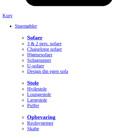
Kurv
Stuemøbler
Sofaer
3 & 2 pers. sofaer
Chaiselong sofaer
Hjørnesofaer
Sofagrupper
U-sofaer
Design din egen sofa
Stole
Hvilestole
Loungestole
Lænestole
Puffer
Opbevaring
Reolsystemer
Skabe