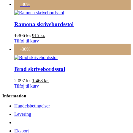
pris
pris
-30%
var:
er:
1.681 kr..
1.176 kr..
Ramona skrivebordsstol
Den
Den
1.306
kr.
915
kr.
oprindelige
aktuelle
Tilføj til kurv
pris
pris
-30%
var:
er:
1.306 kr..
915 kr..
Brad skrivebordsstol
Den
Den
2.097
kr.
1.468
kr.
oprindelige
aktuelle
Tilføj til kurv
pris
pris
Information
var:
er:
2.097 kr..
1.468 kr..
Handelsbetingelser
Levering
Eksport