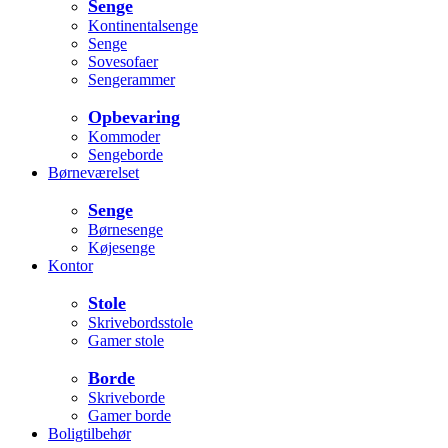
Senge
Kontinentalsenge
Senge
Sovesofaer
Sengerammer
Opbevaring
Kommoder
Sengeborde
Børneværelset
Senge
Børnesenge
Køjesenge
Kontor
Stole
Skrivebordsstole
Gamer stole
Borde
Skriveborde
Gamer borde
Boligtilbehør