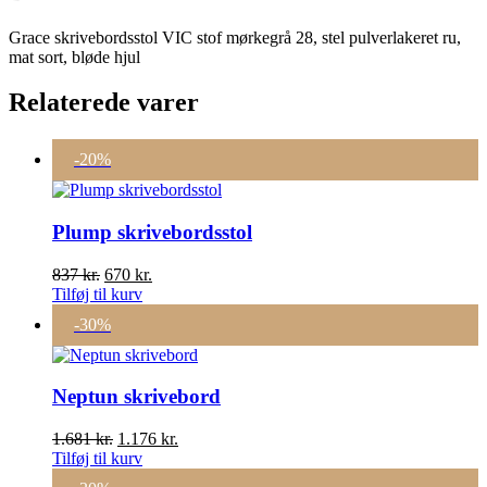
Grace skrivebordsstol VIC stof mørkegrå 28, stel pulverlakeret ru,
mat sort, bløde hjul
Relaterede varer
-20%
Plump skrivebordsstol
Den
Den
837
kr.
670
kr.
oprindelige
aktuelle
Tilføj til kurv
pris
pris
-30%
var:
er:
837 kr..
670 kr..
Neptun skrivebord
Den
Den
1.681
kr.
1.176
kr.
oprindelige
aktuelle
Tilføj til kurv
pris
pris