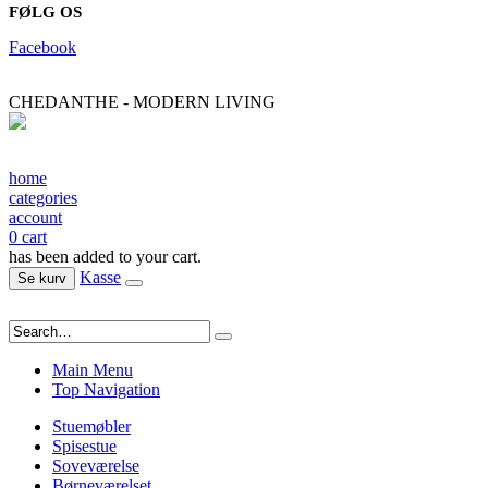
FØLG OS
Facebook
CHEDANTHE - MODERN LIVING
home
categories
account
0
cart
has been added to your cart.
Kasse
Se kurv
Main Menu
Top Navigation
Stuemøbler
Spisestue
Soveværelse
Børneværelset