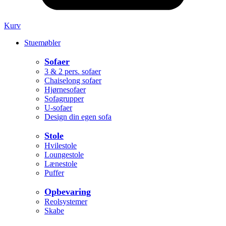
Kurv
Stuemøbler
Sofaer
3 & 2 pers. sofaer
Chaiselong sofaer
Hjørnesofaer
Sofagrupper
U-sofaer
Design din egen sofa
Stole
Hvilestole
Loungestole
Lænestole
Puffer
Opbevaring
Reolsystemer
Skabe