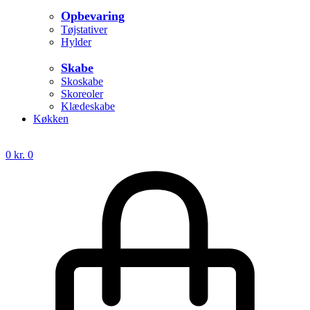
Opbevaring
Tøjstativer
Hylder
Skabe
Skoskabe
Skoreoler
Klædeskabe
Køkken
0
kr.
0