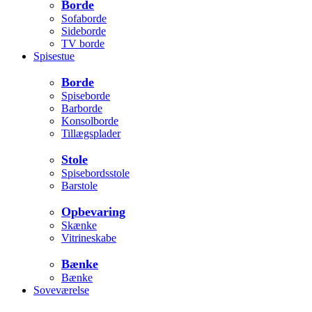
Borde
Sofaborde
Sideborde
TV borde
Spisestue
Borde
Spiseborde
Barborde
Konsolborde
Tillægsplader
Stole
Spisebordsstole
Barstole
Opbevaring
Skænke
Vitrineskabe
Bænke
Bænke
Soveværelse