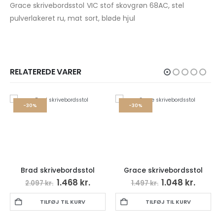
Grace skrivebordsstol VIC stof skovgrøn 68AC, stel
pulverlakeret ru, mat sort, bløde hjul
RELATEREDE VARER
-30%
-30%
rivebordsstol
Grace skrivebordsstol
Seaford 
1.468
kr.
1.048
kr.
kr.
1.497
kr.
1.310
kr.
LFØJ TIL KURV
TILFØJ TIL KURV
TILFØ