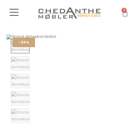
0
-30%