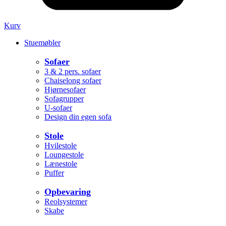
Kurv
Stuemøbler
Sofaer
3 & 2 pers. sofaer
Chaiselong sofaer
Hjørnesofaer
Sofagrupper
U-sofaer
Design din egen sofa
Stole
Hvilestole
Loungestole
Lænestole
Puffer
Opbevaring
Reolsystemer
Skabe