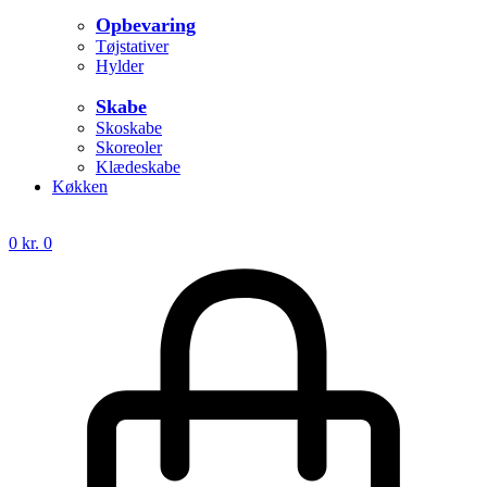
Opbevaring
Tøjstativer
Hylder
Skabe
Skoskabe
Skoreoler
Klædeskabe
Køkken
0
kr.
0