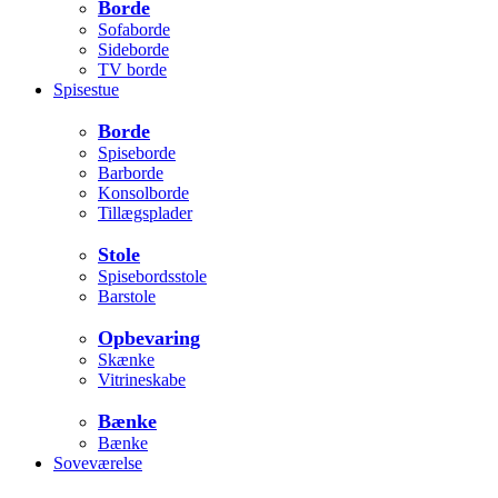
Borde
Sofaborde
Sideborde
TV borde
Spisestue
Borde
Spiseborde
Barborde
Konsolborde
Tillægsplader
Stole
Spisebordsstole
Barstole
Opbevaring
Skænke
Vitrineskabe
Bænke
Bænke
Soveværelse