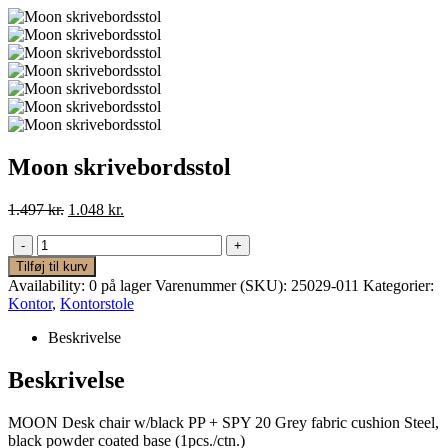
Moon skrivebordsstol
Den
Den
1.497
kr.
1.048
kr.
oprindelige
aktuelle
pris
pris
-
+
var:
er:
Tilføj til kurv
1.497 kr..
1.048 kr..
Availability:
0 på lager
Varenummer (SKU):
25029-011
Kategorier:
Kontor
,
Kontorstole
Beskrivelse
Beskrivelse
MOON Desk chair w/black PP + SPY 20 Grey fabric cushion Steel,
black powder coated base (1pcs./ctn.)