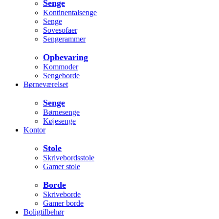
Senge
Kontinentalsenge
Senge
Sovesofaer
Sengerammer
Opbevaring
Kommoder
Sengeborde
Børneværelset
Senge
Børnesenge
Køjesenge
Kontor
Stole
Skrivebordsstole
Gamer stole
Borde
Skriveborde
Gamer borde
Boligtilbehør