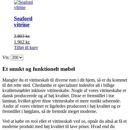
2.803 kr..
1.962 kr..
Seaford
vitrine
2.803
kr.
Den
Den
1.962
kr.
oprindelige
aktuelle
Tilføj til kurv
pris
pris
Vis:
var:
er:
2.803 kr..
1.962 kr..
Et smukt og funktionelt møbel
Mangler du et vitrineskab til diverse rum i dit hjem, så er du kommet
til det rette sted. Chedanthe er specialister indenfor alt i billige
kvalitetsmøbler inklusiv vitrineskabe. Nogle af vores vitrineskabe er
dansk producerede og af høj kvalitet. Disse er fremstillet i træ
laminat, hvilket giver disse vitrineskabe et mere rustikt udseende.
Andre af vores vitriner er ligeledes produceret i høj kvalitet og er
fremstillet i højglans, så de fremstår meget moderne.
Ved at købe en reol eller et vitrineskab ved os, opnår du altså at få et
moderne produkt med høj kvalitet til lave priser. Hvad end du