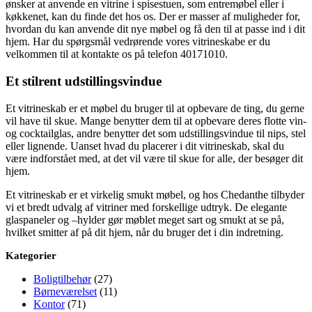
ønsker at anvende en vitrine i spisestuen, som entremøbel eller i
køkkenet, kan du finde det hos os. Der er masser af muligheder for,
hvordan du kan anvende dit nye møbel og få den til at passe ind i dit
hjem. Har du spørgsmål vedrørende vores vitrineskabe er du
velkommen til at kontakte os på telefon 40171010.
Et stilrent udstillingsvindue
Et vitrineskab er et møbel du bruger til at opbevare de ting, du gerne
vil have til skue. Mange benytter dem til at opbevare deres flotte vin-
og cocktailglas, andre benytter det som udstillingsvindue til nips, stel
eller lignende. Uanset hvad du placerer i dit vitrineskab, skal du
være indforstået med, at det vil være til skue for alle, der besøger dit
hjem.
Et vitrineskab er et virkelig smukt møbel, og hos Chedanthe tilbyder
vi et bredt udvalg af vitriner med forskellige udtryk. De elegante
glaspaneler og –hylder gør møblet meget sart og smukt at se på,
hvilket smitter af på dit hjem, når du bruger det i din indretning.
Kategorier
Boligtilbehør
(27)
Børneværelset
(11)
Kontor
(71)