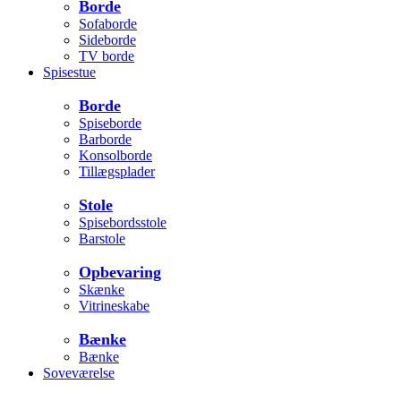
Borde
Sofaborde
Sideborde
TV borde
Spisestue
Borde
Spiseborde
Barborde
Konsolborde
Tillægsplader
Stole
Spisebordsstole
Barstole
Opbevaring
Skænke
Vitrineskabe
Bænke
Bænke
Soveværelse