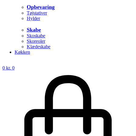
Opbevaring
Tøjstativer
Hylder
Skabe
Skoskabe
Skoreoler
Klædeskabe
Køkken
0
kr.
0