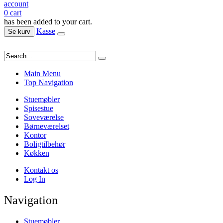
account
0
cart
has been added to your cart.
Kasse
Se kurv
Main Menu
Top Navigation
Stuemøbler
Spisestue
Soveværelse
Børneværelset
Kontor
Boligtilbehør
Køkken
Kontakt os
Log In
Navigation
Stuemøbler