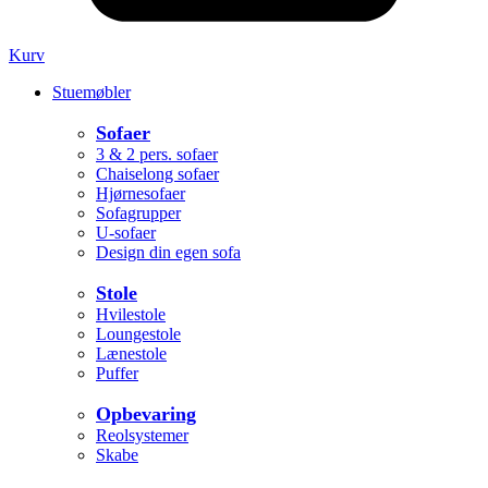
Kurv
Stuemøbler
Sofaer
3 & 2 pers. sofaer
Chaiselong sofaer
Hjørnesofaer
Sofagrupper
U-sofaer
Design din egen sofa
Stole
Hvilestole
Loungestole
Lænestole
Puffer
Opbevaring
Reolsystemer
Skabe