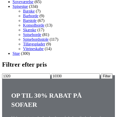
Soveværelse
(65)
Spisestue
(334)
Bænke
(7)
Barborde
(9)
Barstole
(67)
Konsolborde
(13)
Skænke
(17)
Spiseborde
(81)
Spisebordsstole
(117)
Tillægsplader
(9)
Vitrineskabe
(14)
Stue
(300)
Filtrer efter pris
Mindste
Højeste
Filter
pris
pris
OP TIL 30% RABAT PÅ
SOFAER