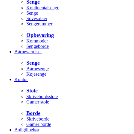
Senge
Kontinentalsenge
Senge
Sovesofaer
Sengerammer
Opbevaring
Kommoder
Sengeborde
Børneværelset
Senge
Børnesenge
Køjesenge
Kontor
Stole
Skrivebordsstole
Gamer stole
Borde
Skriveborde
Gamer borde
Boligtilbehør