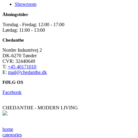
Showroom
Åbningstider
Torsdag - Fredag: 12:00 - 17:00
Lørdag: 11:00 - 13:00
Chedanthe
Nordre Industrivej 2
DK-6270 Tønder
CVR: 32440649
T:
+45 40171010
E:
mail@chedanthe.dk
FØLG OS
Facebook
CHEDANTHE - MODERN LIVING
home
categories