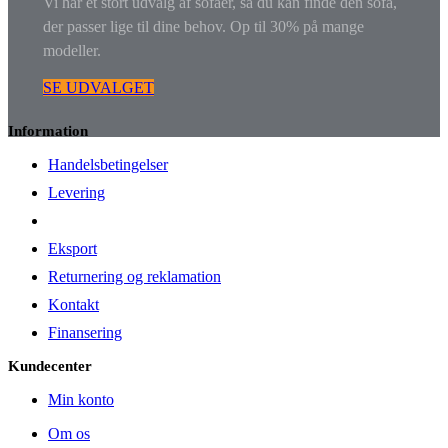
Vi har et stort udvalg af sofaer, så du kan finde den sofa,
der passer lige til dine behov. Op til 30% på mange
modeller.
SE UDVALGET
Information
Handelsbetingelser
Levering
Eksport
Returnering og reklamation
Kontakt
Finansering
Kundecenter
Min konto
Om os