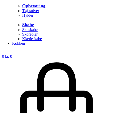
Opbevaring
Tøjstativer
Hylder
Skabe
Skoskabe
Skoreoler
Klædeskabe
Køkken
0
kr.
0