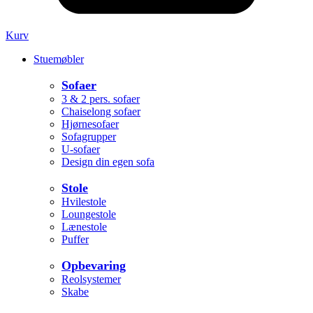
Kurv
Stuemøbler
Sofaer
3 & 2 pers. sofaer
Chaiselong sofaer
Hjørnesofaer
Sofagrupper
U-sofaer
Design din egen sofa
Stole
Hvilestole
Loungestole
Lænestole
Puffer
Opbevaring
Reolsystemer
Skabe