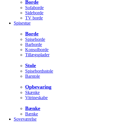
Borde
Sofaborde
Sideborde
TV borde
Spisestue
Borde
Spiseborde
Barborde
Konsolborde
Tillægsplader
Stole
Spisebordsstole
Barstole
Opbevaring
Skænke
Vitrineskabe
Bænke
Bænke
Soveværelse