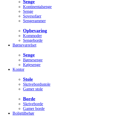
Senge
Kontinentalsenge
Senge
Sovesofaer
Sengerammer
Opbevaring
Kommoder
Sengeborde
Børneværelset
Senge
Børnesenge
Køjesenge
Kontor
Stole
Skrivebordsstole
Gamer stole
Borde
Skriveborde
Gamer borde
Boligtilbehør