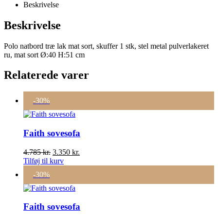
Beskrivelse
Beskrivelse
Polo natbord træ lak mat sort, skuffer 1 stk, stel metal pulverlakeret
ru, mat sort Ø:40 H:51 cm
Relaterede varer
-30%
Faith sovesofa
Den
Den
4.785
kr.
3.350
kr.
oprindelige
aktuelle
Tilføj til kurv
pris
pris
-30%
var:
er:
4.785 kr..
3.350 kr..
Faith sovesofa