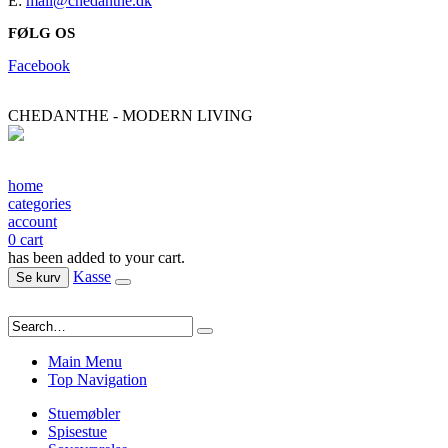
E:
mail@chedanthe.dk
FØLG OS
Facebook
CHEDANTHE - MODERN LIVING
home
categories
account
0
cart
has been added to your cart.
Kasse
Se kurv
Main Menu
Top Navigation
Stuemøbler
Spisestue