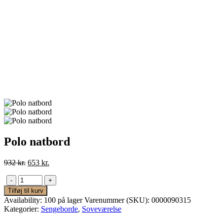
Polo natbord
Den
Den
932
kr.
653
kr.
oprindelige
aktuelle
pris
pris
-
+
var:
er:
Tilføj til kurv
932 kr..
653 kr..
Availability:
100 på lager
Varenummer (SKU):
0000090315
Kategorier:
Sengeborde
,
Soveværelse