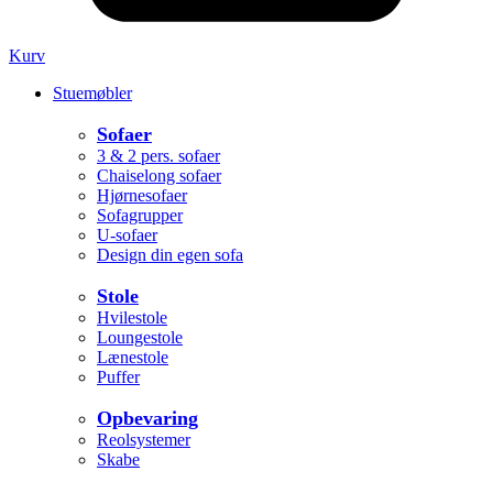
Kurv
Stuemøbler
Sofaer
3 & 2 pers. sofaer
Chaiselong sofaer
Hjørnesofaer
Sofagrupper
U-sofaer
Design din egen sofa
Stole
Hvilestole
Loungestole
Lænestole
Puffer
Opbevaring
Reolsystemer
Skabe