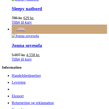
Sleepy natbord
Den
Den
786
kr.
629
kr.
oprindelige
aktuelle
Tilføj til kurv
pris
pris
-20%
var:
er:
786 kr..
629 kr..
Jonna sovesofa
Den
Den
5.697
kr.
4.558
kr.
oprindelige
aktuelle
Tilføj til kurv
pris
pris
Information
var:
er:
5.697 kr..
4.558 kr..
Handelsbetingelser
Levering
Eksport
Returnering og reklamation