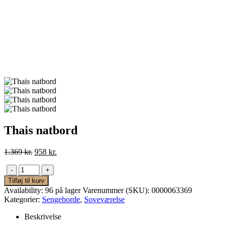
Thais natbord
Den
Den
1.369
kr.
958
kr.
oprindelige
aktuelle
pris
pris
-
+
var:
er:
Tilføj til kurv
1.369 kr..
958 kr..
Availability:
96 på lager
Varenummer (SKU):
0000063369
Kategorier:
Sengeborde
,
Soveværelse
Beskrivelse