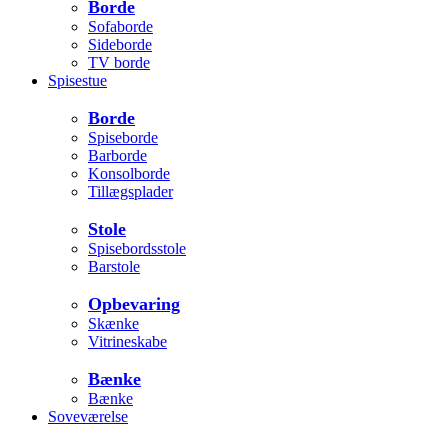
Borde
Sofaborde
Sideborde
TV borde
Spisestue
Borde
Spiseborde
Barborde
Konsolborde
Tillægsplader
Stole
Spisebordsstole
Barstole
Opbevaring
Skænke
Vitrineskabe
Bænke
Bænke
Soveværelse