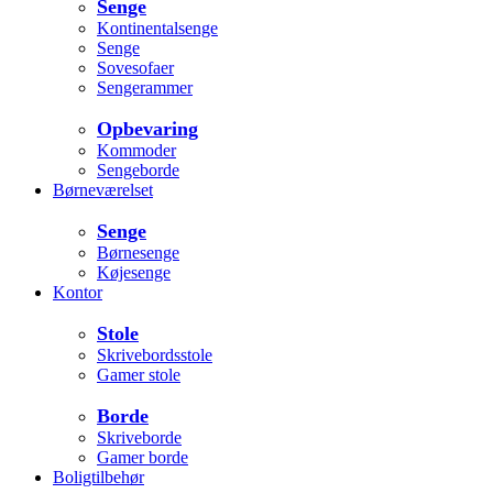
Senge
Kontinentalsenge
Senge
Sovesofaer
Sengerammer
Opbevaring
Kommoder
Sengeborde
Børneværelset
Senge
Børnesenge
Køjesenge
Kontor
Stole
Skrivebordsstole
Gamer stole
Borde
Skriveborde
Gamer borde
Boligtilbehør