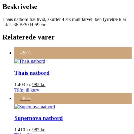
Beskrivelse
Thais natbord træ hvid, skuffer 4 stk multifarvet, ben fyrretræ klar
lak L:36 B:30 H:59 cm
Relaterede varer
-30%
Thais natbord
Den
Den
1.403
kr.
982
kr.
oprindelige
aktuelle
Tilføj til kurv
pris
pris
-30%
var:
er:
1.403 kr..
982 kr..
Supernova natbord
Den
Den
1.410
kr.
987
kr.