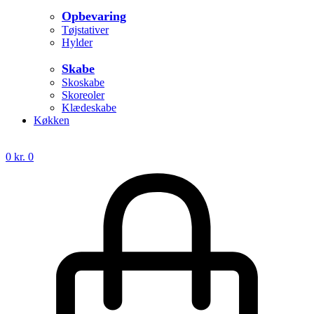
Opbevaring
Tøjstativer
Hylder
Skabe
Skoskabe
Skoreoler
Klædeskabe
Køkken
0
kr.
0