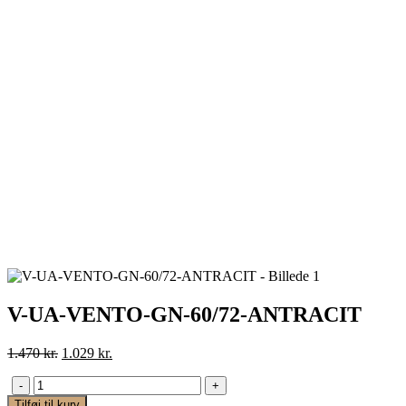
V-UA-VENTO-GN-60/72-ANTRACIT
Den
Den
1.470
kr.
1.029
kr.
oprindelige
aktuelle
pris
pris
-
+
var:
er:
Tilføj til kurv