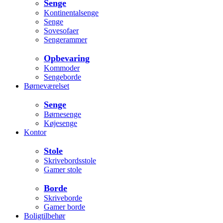
Senge
Kontinentalsenge
Senge
Sovesofaer
Sengerammer
Opbevaring
Kommoder
Sengeborde
Børneværelset
Senge
Børnesenge
Køjesenge
Kontor
Stole
Skrivebordsstole
Gamer stole
Borde
Skriveborde
Gamer borde
Boligtilbehør