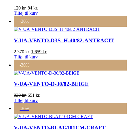
Den
Den
120
kr.
84
kr.
oprindelige
aktuelle
Tilføj til kurv
pris
pris
-30%
var:
er:
120 kr..
84 kr..
V-UA-VENTO-D3S_H-40/82-ANTRACIT
Den
Den
2.370
kr.
1.659
kr.
oprindelige
aktuelle
Tilføj til kurv
pris
pris
-30%
var:
er:
2.370 kr..
1.659 kr..
V-UA-VENTO-D-30/82-BEIGE
Den
Den
930
kr.
651
kr.
oprindelige
aktuelle
Tilføj til kurv
pris
pris
-30%
var:
er:
930 kr..
651 kr..
V-UA-VENTO-BLAT-101CM-CRAFT