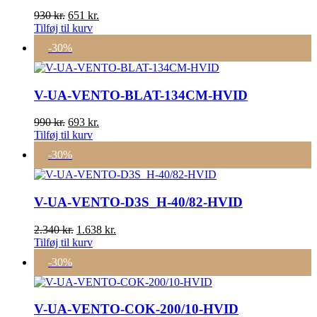
Den
Den
930
kr.
651
kr.
oprindelige
aktuelle
Tilføj til kurv
pris
pris
-30%
var:
er:
930 kr..
651 kr..
V-UA-VENTO-BLAT-134CM-HVID
Den
Den
990
kr.
693
kr.
oprindelige
aktuelle
Tilføj til kurv
pris
pris
-30%
var:
er:
990 kr..
693 kr..
V-UA-VENTO-D3S_H-40/82-HVID
Den
Den
2.340
kr.
1.638
kr.
oprindelige
aktuelle
Tilføj til kurv
pris
pris
-30%
var:
er:
2.340 kr..
1.638 kr..
V-UA-VENTO-COK-200/10-HVID