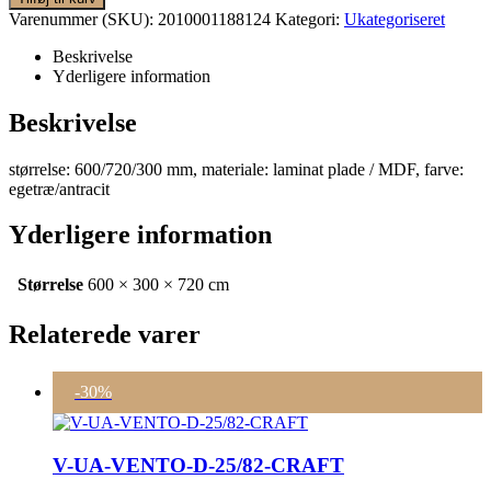
1.470 kr..
1.029 kr..
Varenummer (SKU):
2010001188124
Kategori:
Ukategoriseret
Beskrivelse
Yderligere information
Beskrivelse
størrelse: 600/720/300 mm, materiale: laminat plade / MDF, farve:
egetræ/antracit
Yderligere information
Størrelse
600 × 300 × 720 cm
Relaterede varer
-30%
V-UA-VENTO-D-25/82-CRAFT