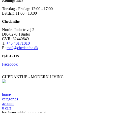
Åbningstider
Torsdag - Fredag: 12:00 - 17:00
Lørdag: 11:00 - 13:00
Chedanthe
Nordre Industrivej 2
DK-6270 Tønder
CVR: 32440649
T:
+45 40171010
E:
mail@chedanthe.dk
FØLG OS
Facebook
CHEDANTHE - MODERN LIVING
home
categories
account
0
cart
has been added to your cart.