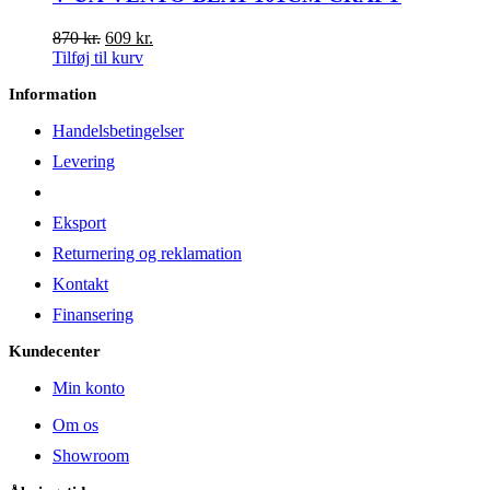
Den
Den
870
kr.
609
kr.
oprindelige
aktuelle
Tilføj til kurv
pris
pris
Information
var:
er:
870 kr..
609 kr..
Handelsbetingelser
Levering
Eksport
Returnering og reklamation
Kontakt
Finansering
Kundecenter
Min konto
Om os
Showroom