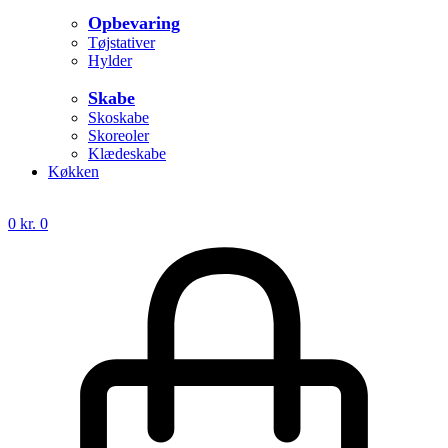
Opbevaring
Tøjstativer
Hylder
Skabe
Skoskabe
Skoreoler
Klædeskabe
Køkken
0
kr.
0