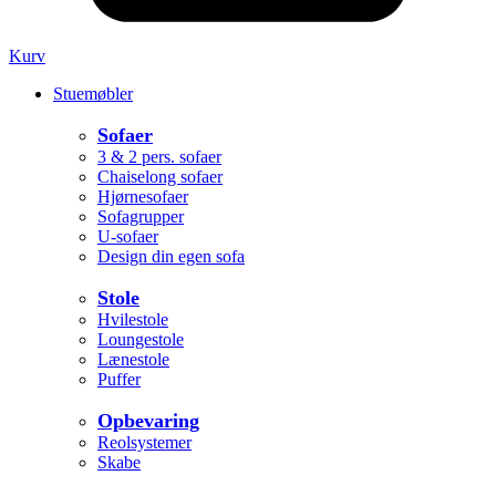
Kurv
Stuemøbler
Sofaer
3 & 2 pers. sofaer
Chaiselong sofaer
Hjørnesofaer
Sofagrupper
U-sofaer
Design din egen sofa
Stole
Hvilestole
Loungestole
Lænestole
Puffer
Opbevaring
Reolsystemer
Skabe