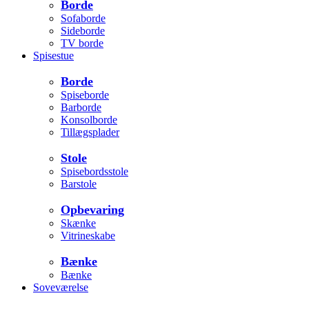
Borde
Sofaborde
Sideborde
TV borde
Spisestue
Borde
Spiseborde
Barborde
Konsolborde
Tillægsplader
Stole
Spisebordsstole
Barstole
Opbevaring
Skænke
Vitrineskabe
Bænke
Bænke
Soveværelse