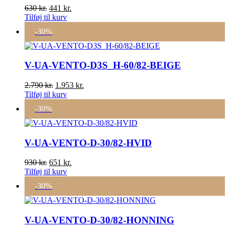
Den
Den
630
kr.
441
kr.
oprindelige
aktuelle
Tilføj til kurv
pris
pris
-30%
var:
er:
630 kr..
441 kr..
V-UA-VENTO-D3S_H-60/82-BEIGE
Den
Den
2.790
kr.
1.953
kr.
oprindelige
aktuelle
Tilføj til kurv
pris
pris
-30%
var:
er:
2.790 kr..
1.953 kr..
V-UA-VENTO-D-30/82-HVID
Den
Den
930
kr.
651
kr.
oprindelige
aktuelle
Tilføj til kurv
pris
pris
-30%
var:
er:
930 kr..
651 kr..
V-UA-VENTO-D-30/82-HONNING