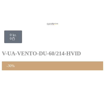
0
kr.
0
V-UA-VENTO-DU-60/214-HVID
-30%