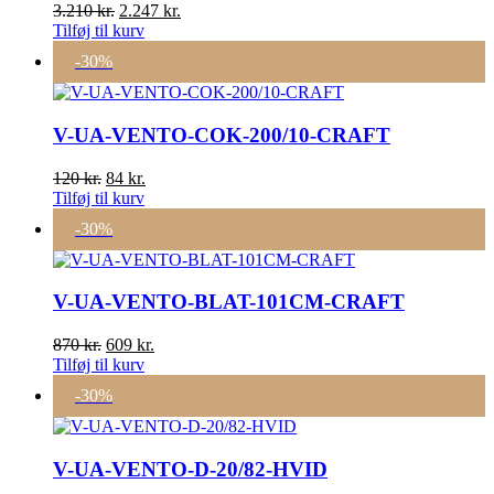
Den
Den
3.210
kr.
2.247
kr.
oprindelige
aktuelle
Tilføj til kurv
pris
pris
-30%
var:
er:
3.210 kr..
2.247 kr..
V-UA-VENTO-COK-200/10-CRAFT
Den
Den
120
kr.
84
kr.
oprindelige
aktuelle
Tilføj til kurv
pris
pris
-30%
var:
er:
120 kr..
84 kr..
V-UA-VENTO-BLAT-101CM-CRAFT
Den
Den
870
kr.
609
kr.
oprindelige
aktuelle
Tilføj til kurv
pris
pris
-30%
var:
er:
870 kr..
609 kr..
V-UA-VENTO-D-20/82-HVID