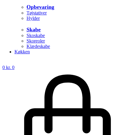
Opbevaring
Tøjstativer
Hylder
Skabe
Skoskabe
Skoreoler
Klædeskabe
Køkken
0
kr.
0