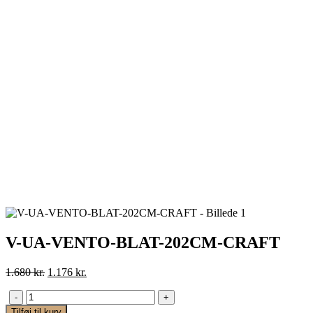
V-UA-VENTO-BLAT-202CM-CRAFT
Den
Den
1.680
kr.
1.176
kr.
oprindelige
aktuelle
pris
pris
-
+
var:
er:
Tilføj til kurv