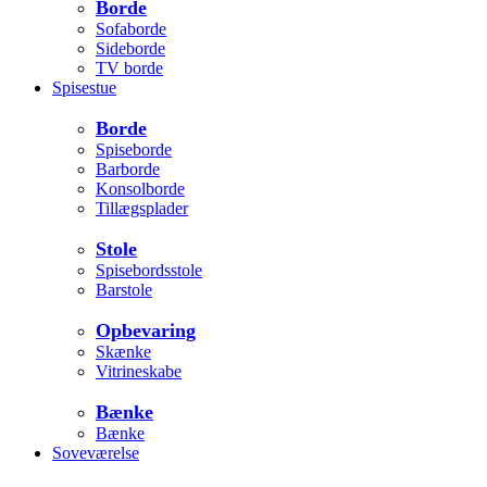
Borde
Sofaborde
Sideborde
TV borde
Spisestue
Borde
Spiseborde
Barborde
Konsolborde
Tillægsplader
Stole
Spisebordsstole
Barstole
Opbevaring
Skænke
Vitrineskabe
Bænke
Bænke
Soveværelse