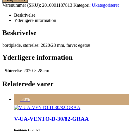
1.680 kr..
1.176 kr..
Varenummer (SKU):
2010001187813
Kategori:
Ukategoriseret
Beskrivelse
Yderligere information
Beskrivelse
bordplade, størrelse: 2020/28 mm, farve: egetræ
Yderligere information
Størrelse
2020 × 28 cm
Relaterede varer
-30%
V-UA-VENTO-D-30/82-GRAA
Den
Den
930
kr.
651
kr.