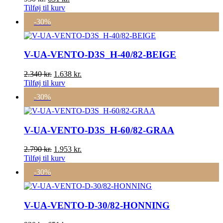
oprindelige
aktuelle
Tilføj til kurv
pris
pris
-30%
var:
er:
930 kr..
651 kr..
V-UA-VENTO-D3S_H-40/82-BEIGE
Den
Den
2.340
kr.
1.638
kr.
oprindelige
aktuelle
Tilføj til kurv
pris
pris
-30%
var:
er:
2.340 kr..
1.638 kr..
V-UA-VENTO-D3S_H-60/82-GRAA
Den
Den
2.790
kr.
1.953
kr.
oprindelige
aktuelle
Tilføj til kurv
pris
pris
-30%
var:
er:
2.790 kr..
1.953 kr..
V-UA-VENTO-D-30/82-HONNING