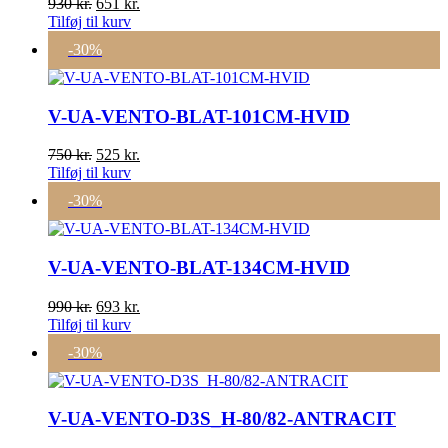
Den
Den
930
kr.
651
kr.
oprindelige
aktuelle
Tilføj til kurv
pris
pris
-30%
var:
er:
930 kr..
651 kr..
V-UA-VENTO-BLAT-101CM-HVID
Den
Den
750
kr.
525
kr.
oprindelige
aktuelle
Tilføj til kurv
pris
pris
-30%
var:
er:
750 kr..
525 kr..
V-UA-VENTO-BLAT-134CM-HVID
Den
Den
990
kr.
693
kr.
oprindelige
aktuelle
Tilføj til kurv
pris
pris
-30%
var:
er:
990 kr..
693 kr..
V-UA-VENTO-D3S_H-80/82-ANTRACIT