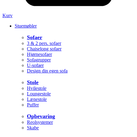
Kurv
Stuemøbler
Sofaer
3 & 2 pers. sofaer
Chaiselong sofaer
Hjørnesofaer
Sofagrupper
U-sofaer
Design din egen sofa
Stole
Hvilestole
Loungestole
Lænestole
Puffer
Opbevaring
Reolsystemer
Skabe