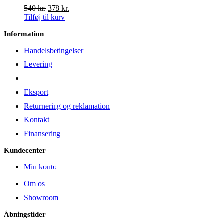
Den
Den
540
kr.
378
kr.
oprindelige
aktuelle
Tilføj til kurv
pris
pris
Information
var:
er:
540 kr..
378 kr..
Handelsbetingelser
Levering
Eksport
Returnering og reklamation
Kontakt
Finansering
Kundecenter
Min konto
Om os
Showroom
Åbningstider