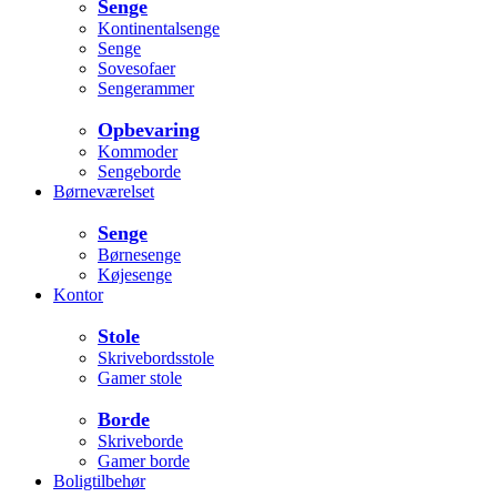
Senge
Kontinentalsenge
Senge
Sovesofaer
Sengerammer
Opbevaring
Kommoder
Sengeborde
Børneværelset
Senge
Børnesenge
Køjesenge
Kontor
Stole
Skrivebordsstole
Gamer stole
Borde
Skriveborde
Gamer borde
Boligtilbehør