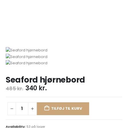
Seaford hjørnebord
340
kr.
485
kr.
TILFØJ TIL KURV
Availability:
53 på lager