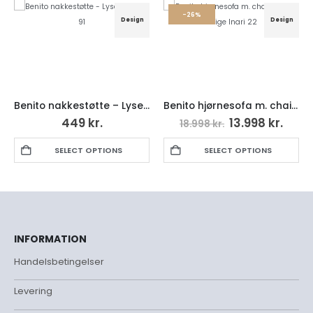
-26%
Design
Design
Benito nakkestøtte – Lysegrå Inari 91
Benito hjørnesofa m. chais højre – Beige Inari 22
449
kr.
13.998
kr.
18.998
kr.
SELECT OPTIONS
SELECT OPTIONS
INFORMATION
Handelsbetingelser
Levering