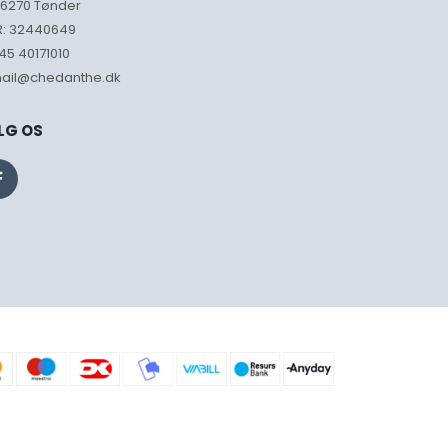
6270 Tønder
: 32440649
45 40171010
ail@chedanthe.dk
LG OS