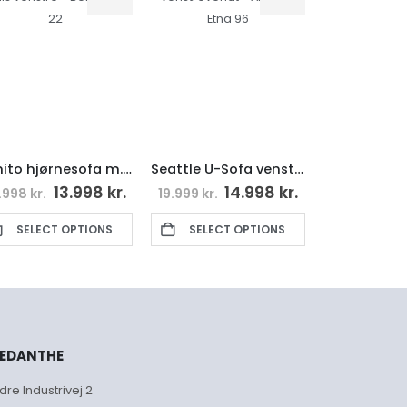
Benito hjørnesofa m. chais venstre – Beige Inari 22
Seattle U-Sofa venstrevendt – Antracit Etna 96
Benito nakkestøtte – Lysegrå Inari 91
.998
kr.
14.998
kr.
449
kr.
19.999
kr.
PTIONS
SELECT OPTIONS
SELECT OPTIONS
EDANTHE
dre Industrivej 2