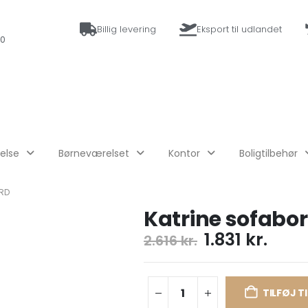
Billig levering
Eksport til udlandet
10
else
Børneværelset
Kontor
Boligtilbehør
RD
Katrine sofabo
1.831
kr.
2.616
kr.
TILFØJ T