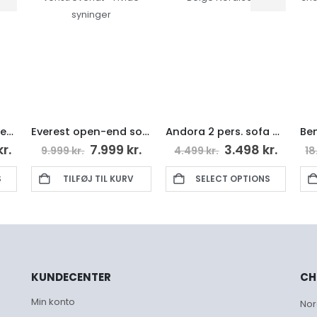
Everest open-end sofa venstrevendt – Hvide syninger
Andora 2 pers. sofa – Beige Nordica 07
7.999
kr.
3.498
kr.
13
99
kr.
4.499
kr.
18.998
kr.
TILFØJ TIL KURV
SELECT OPTIONS
SELECT O
KUNDECENTER
CH
Min konto
Nor