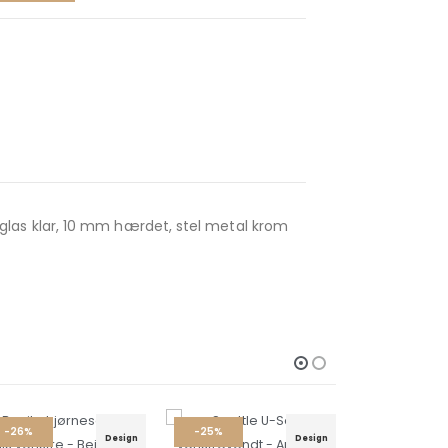
glas klar, 10 mm hærdet, stel metal krom
-25%
Design
Design
Design