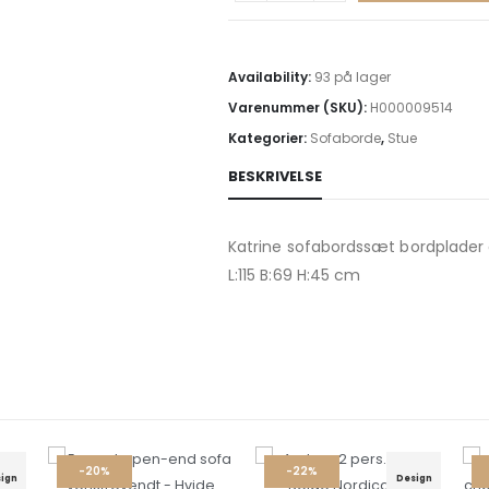
Availability:
93 på lager
Varenummer (SKU):
H000009514
Kategorier:
Sofaborde
,
Stue
BESKRIVELSE
Katrine sofabordssæt bordplader 
L:115 B:69 H:45 cm
20%
-22%
-26%
Design