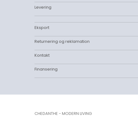
Levering
Eksport
Returnering og reklamation
Kontakt
Finansering
CHEDANTHE - MODERN LIVING