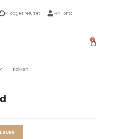
14 dages returret
Min konto
0
Køkken
rd
IL KURV