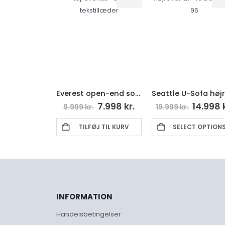
Everest open-end sofa højrevendt – Sort tekstillæder
Seattle U-Sofa højrevendt – Antracit Etna 96
7.998
kr.
14.998
kr.
9.999
kr.
19.999
kr.
9.9
TILFØJ TIL KURV
SELECT OPTIONS
INFORMATION
Handelsbetingelser