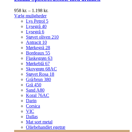
Prisinterval:
958
kr.
–
1.198
kr.
Dette
958 kr.
Vælg muligheder
vare
til
Lys Petrol 5
har
1.198 kr.
Lysegrå 40
flere
Lysegrå 6
varianter.
Støvet oliven 210
Mulighederne
Antracit 10
kan
Mørkegrå 28
vælges
Bordeaux 55
på
Flaskegrøn 63
varesiden
Mørkeblå 67
Skovgrøn 68AC
Støvet Rosa 18
Grå/brun 380
Grå 450
Sand A80
Koral 76AC
Darin
Corsica
VIC
Dallas
Mat sort metal
Oliebehandlet egetræ