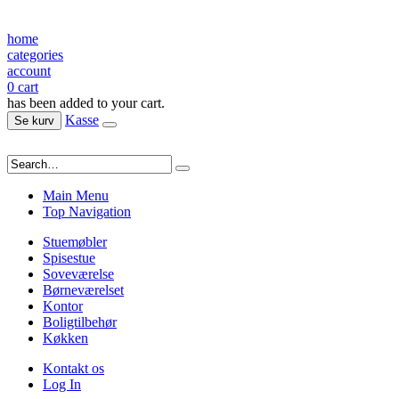
home
categories
account
0
cart
has been added to your cart.
Kasse
Se kurv
Main Menu
Top Navigation
Stuemøbler
Spisestue
Soveværelse
Børneværelset
Kontor
Boligtilbehør
Køkken
Kontakt os
Log In