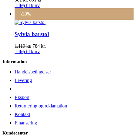
oprindelige
aktuelle
Tilføj til kurv
pris
pris
-30%
var:
er:
901 kr..
631 kr..
Sylvia barstol
Den
Den
1.119
kr.
784
kr.
oprindelige
aktuelle
Tilføj til kurv
pris
pris
Information
var:
er:
1.119 kr..
784 kr..
Handelsbetingelser
Levering
Eksport
Returnering og reklamation
Kontakt
Finansering
Kundecenter