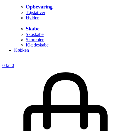
Opbevaring
Tøjstativer
Hylder
Skabe
Skoskabe
Skoreoler
Klædeskabe
Køkken
0
kr.
0