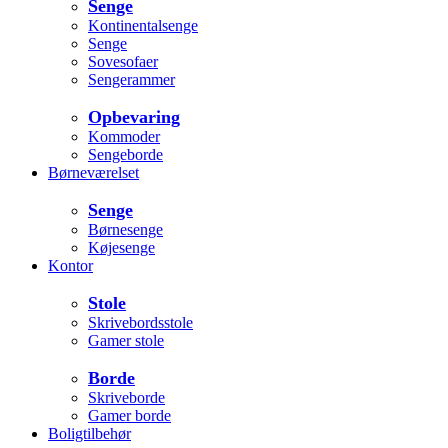
Senge
Kontinentalsenge
Senge
Sovesofaer
Sengerammer
Opbevaring
Kommoder
Sengeborde
Børneværelset
Senge
Børnesenge
Køjesenge
Kontor
Stole
Skrivebordsstole
Gamer stole
Borde
Skriveborde
Gamer borde
Boligtilbehør