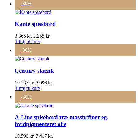
-30%
Kante spisebord
Den
Den
3.365
kr.
2.355
kr.
oprindelige
aktuelle
Tilføj til kurv
pris
pris
-30%
var:
er:
3.365 kr..
2.355 kr..
Century skænk
Den
Den
10.137
kr.
7.096
kr.
oprindelige
aktuelle
Tilføj til kurv
pris
pris
-30%
var:
er:
10.137 kr..
7.096 kr..
A-Line spisebord træ massiv/finer eg,
hvidpigmenteret olie
Den
Den
10.596
kr.
7.417
kr.