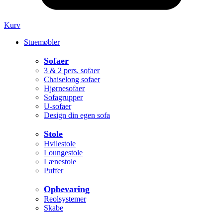
Kurv
Stuemøbler
Sofaer
3 & 2 pers. sofaer
Chaiselong sofaer
Hjørnesofaer
Sofagrupper
U-sofaer
Design din egen sofa
Stole
Hvilestole
Loungestole
Lænestole
Puffer
Opbevaring
Reolsystemer
Skabe