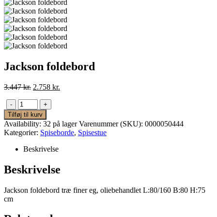
Jackson foldebord
Den
Den
3.447
kr.
2.758
kr.
oprindelige
aktuelle
pris
pris
-
+
var:
er:
Tilføj til kurv
3.447 kr..
2.758 kr..
Availability:
32 på lager
Varenummer (SKU):
0000050444
Kategorier:
Spiseborde
,
Spisestue
Beskrivelse
Beskrivelse
Jackson foldebord træ finer eg, oliebehandlet L:80/160 B:80 H:75
cm