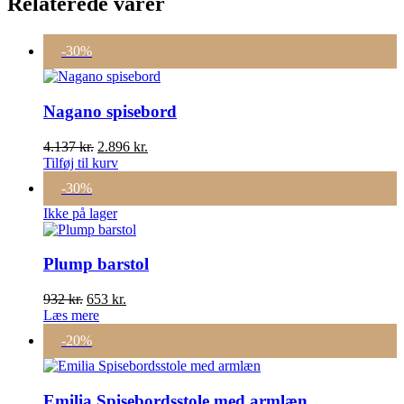
Relaterede varer
-30%
Nagano spisebord
Den
Den
4.137
kr.
2.896
kr.
oprindelige
aktuelle
Tilføj til kurv
pris
pris
-30%
var:
er:
4.137 kr..
2.896 kr..
Ikke på lager
Plump barstol
Den
Den
932
kr.
653
kr.
oprindelige
aktuelle
Læs mere
pris
pris
-20%
var:
er:
932 kr..
653 kr..
Emilia Spisebordsstole med armlæn