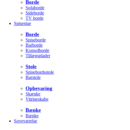
Borde
Sofaborde
Sideborde
TV borde
Spisestue
Borde
Spiseborde
Barborde
Konsolborde
Tillægsplader
Stole
Spisebordsstole
Barstole
Opbevaring
Skænke
Vitrineskabe
Bænke
Bænke
Soveværelse