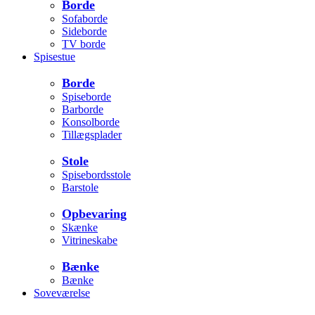
Borde
Sofaborde
Sideborde
TV borde
Spisestue
Borde
Spiseborde
Barborde
Konsolborde
Tillægsplader
Stole
Spisebordsstole
Barstole
Opbevaring
Skænke
Vitrineskabe
Bænke
Bænke
Soveværelse