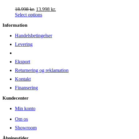
på
Den
Den
18.998
kr.
13.998
kr.
varesiden
oprindelige
aktuelle
Select options
pris
pris
Information
var:
er:
18.998 kr..
13.998 kr..
Handelsbetingelser
Levering
Eksport
Returnering og reklamation
Kontakt
Finansering
Kundecenter
Min konto
Om os
Showroom
Åbningstider