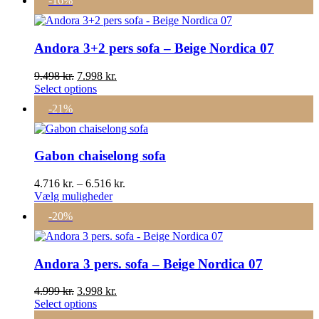
-16%
var:
er:
11.998 kr..
8.998 kr..
Andora 3+2 pers sofa – Beige Nordica 07
Den
Den
9.498
kr.
7.998
kr.
oprindelige
aktuelle
Select options
pris
pris
-21%
var:
er:
9.498 kr..
7.998 kr..
Gabon chaiselong sofa
Prisinterval:
4.716
kr.
–
6.516
kr.
Dette
4.716 kr.
Vælg muligheder
vare
til
-20%
har
6.516 kr.
flere
varianter.
Mulighederne
Andora 3 pers. sofa – Beige Nordica 07
kan
vælges
Den
Den
4.999
kr.
3.998
kr.
på
oprindelige
aktuelle
Select options
varesiden
pris
pris