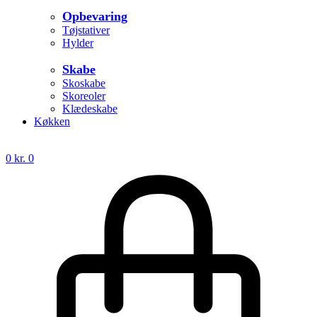
Opbevaring
Tøjstativer
Hylder
Skabe
Skoskabe
Skoreoler
Klædeskabe
Køkken
0
kr.
0