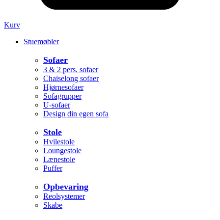
Kurv
Stuemøbler
Sofaer
3 & 2 pers. sofaer
Chaiselong sofaer
Hjørnesofaer
Sofagrupper
U-sofaer
Design din egen sofa
Stole
Hvilestole
Loungestole
Lænestole
Puffer
Opbevaring
Reolsystemer
Skabe