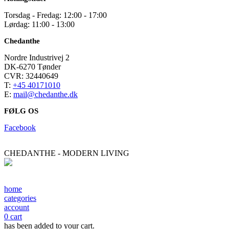
Torsdag - Fredag: 12:00 - 17:00
Lørdag: 11:00 - 13:00
Chedanthe
Nordre Industrivej 2
DK-6270 Tønder
CVR: 32440649
T:
+45 40171010
E:
mail@chedanthe.dk
FØLG OS
Facebook
CHEDANTHE - MODERN LIVING
home
categories
account
0
cart
has been added to your cart.