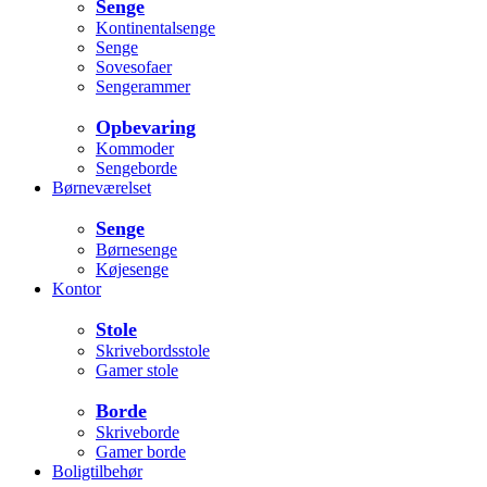
Senge
Kontinentalsenge
Senge
Sovesofaer
Sengerammer
Opbevaring
Kommoder
Sengeborde
Børneværelset
Senge
Børnesenge
Køjesenge
Kontor
Stole
Skrivebordsstole
Gamer stole
Borde
Skriveborde
Gamer borde
Boligtilbehør