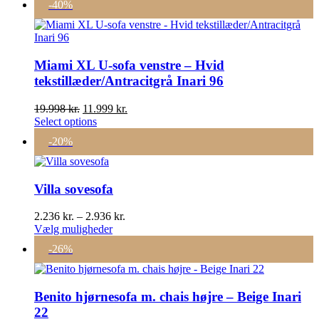
-40%
var:
er:
4.999 kr..
3.998 kr..
Miami XL U-sofa venstre – Hvid
tekstillæder/Antracitgrå Inari 96
Den
Den
19.998
kr.
11.999
kr.
oprindelige
aktuelle
Select options
pris
pris
-20%
var:
er:
19.998 kr..
11.999 kr..
Villa sovesofa
Prisinterval:
2.236
kr.
–
2.936
kr.
Dette
2.236 kr.
Vælg muligheder
vare
til
-26%
har
2.936 kr.
flere
varianter.
Mulighederne
Benito hjørnesofa m. chais højre – Beige Inari
kan
22
vælges