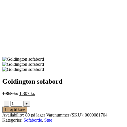
Goldington sofabord
Den
Den
1.868
kr.
1.307
kr.
oprindelige
aktuelle
pris
pris
-
+
var:
er:
Tilføj til kurv
1.868 kr..
1.307 kr..
Availability:
80 på lager
Varenummer (SKU):
0000081704
Kategorier:
Sofaborde
,
Stue