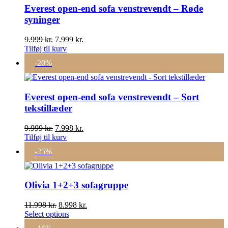
Everest open-end sofa venstrevendt – Røde
syninger
Den
Den
9.999
kr.
7.999
kr.
oprindelige
aktuelle
Tilføj til kurv
pris
pris
-20%
var:
er:
9.999 kr..
7.999 kr..
Everest open-end sofa venstrevendt – Sort
tekstillæder
Den
Den
9.999
kr.
7.998
kr.
oprindelige
aktuelle
Tilføj til kurv
pris
pris
-25%
var:
er:
9.999 kr..
7.998 kr..
Olivia 1+2+3 sofagruppe
Den
Den
11.998
kr.
8.998
kr.
oprindelige
aktuelle
Select options
pris
pris