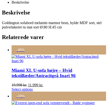
Beskrivelse
Beskrivelse
Goldington sofabord melamin marmor brun, hylde MDF sort, stel
pulverlakeret ru mat sort Ø:80 H:45 cm
Relaterede varer
-40%
Miami XL U-sofa højre – Hvid
tekstillæder/Antracitgrå Inari 96
Den
Den
19.998
kr.
11.999
kr.
oprindelige
aktuelle
Select options
pris
pris
-20%
var:
er:
19.998 kr..
11.999 kr..